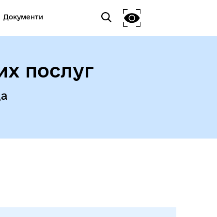
Документи
их послуг
да