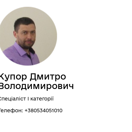
Купор Дмитро
Володимирович
Спеціаліст І категорії
Телефон: +380534051010