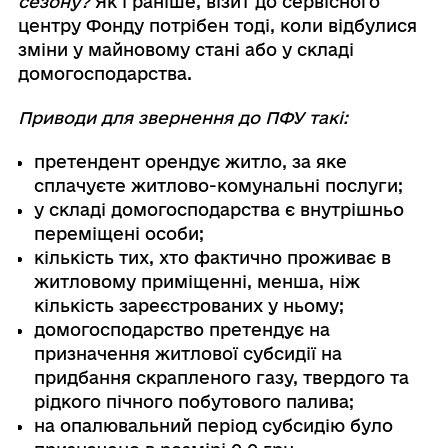
сезону?
Як і раніше, візит до сервісного
центру Фонду потрібен тоді, коли відбулися
зміни у майновому стані або у складі
домогосподарства.
Приводи для звернення до ПФУ такі:
претендент орендує житло, за яке
сплачуєте житлово-комунальні послуги;
у складі домогосподарства є внутрішньо
переміщені особи;
кількість тих, хто фактично проживає в
житловому приміщенні, менша, ніж
кількість зареєстрованих у ньому;
домогосподарство претендує на
призначення житлової субсидії на
придбання скрапленого газу, твердого та
рідкого пічного побутового палива;
на опалювальний період субсидію було