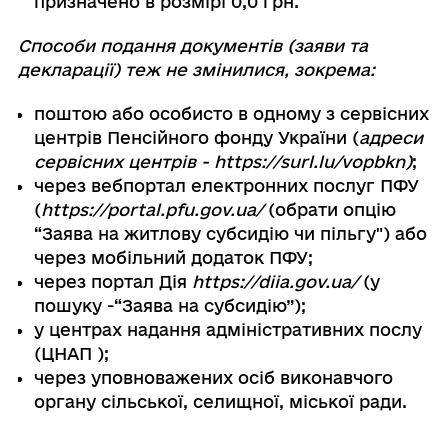
призначено в розмірі 0,0 грн.
Способи подання документів (заяви та
декларації) теж не змінилися, зокрема:
поштою або особисто в одному з сервісних
центрів Пенсійного фонду України (
адреси
сервісних центрів - https://surl.lu/vopbkn)
;
через вебпортал електронних послуг ПФУ
(
https://portal.pfu.gov.ua/
(обрати опцію
“Заява на житлову субсидію чи пільгу") або
через мобільний додаток ПФУ;
через портал Дія
https://diia.gov.ua/
(у
пошуку -“Заява на субсидію”);
у центрах надання адміністративних послу
(ЦНАП );
через уповноважених осіб виконавчого
органу сільської, селищної, міської ради.