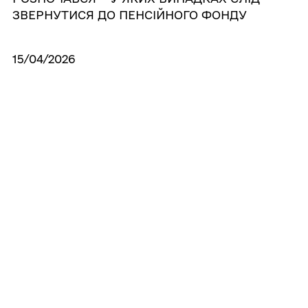
ЗВЕРНУТИСЯ ДО ПЕНСІЙНОГО ФОНДУ
15/04/2026
Інформація щодо наданих
адміністративних послуг відділом ЦНАП
Чорнухинської громади за І квартал 2026
12/02/2026
ДОПОМОГА СІМ’ЯМ З ДІТЬМИ через
ЦНАП
Усі новини