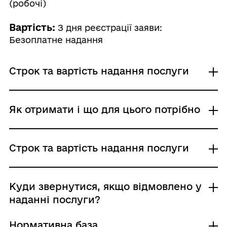
(робочі)
Вартість:
З дня реєстрації заяви:
Безоплатне надання
Строк та вартість надання послуги
З дня реєстрації заяви
Як отримати і що для цього потрібно
Адміністративний збір: Безоплатне надання /
0 UAH /
Строк надання: 14 днів (робочі)
Де отримати
Строк та вартість надання послуги
Центр надання адміністративних послуг
Територіальні органи Державної служби з
питань геодезії, картографії та кадастру
З дня реєстрації заяви
Куди звернутися, якщо відмовлено у
Адміністративний збір: Безоплатне надання /
наданні послуги?
Хто і як може подати заяву:
0 UAH /
заявник: письмово; електронною поштою;
Строк надання: 14 днів (робочі)
Нормативна база