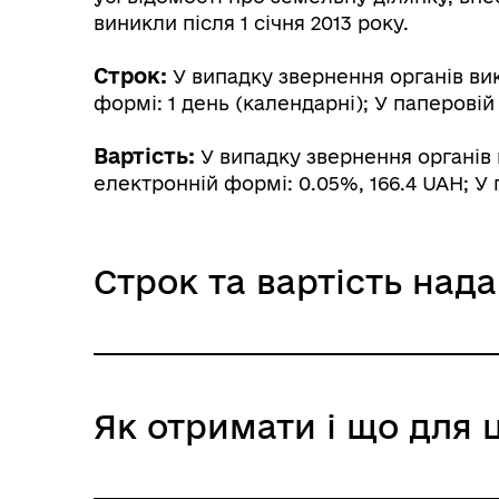
виникли після 1 січня 2013 року.
Строк:
У випадку звернення органів вик
формі: 1 день (календарні); У паперовій
Вартість:
У випадку звернення органів 
електронній формі: 0.05%, 166.4 UAH; У 
Строк та вартість над
У випадку звернення органів
Як отримати і що для 
Адміністративний збір: Безоплатне нада
Строк надання: 1 день (робочі)
В електронній формі