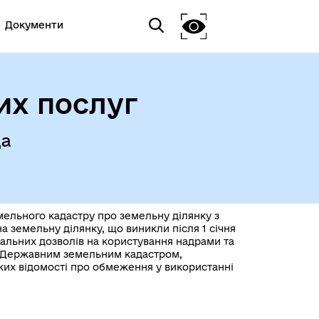
Документи
их послуг
да
ельного кадастру про земельну ділянку з
а земельну ділянку, що виникли після 1 січня
ціальних дозволів на користування надрами та
іж Державним земельним кадастром,
яких відомості про обмеження у використанні