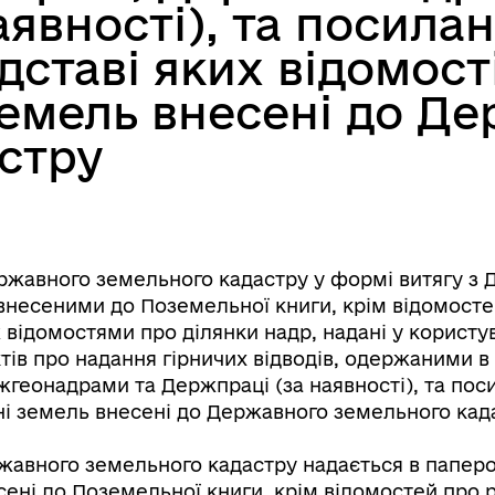
аявності), та посила
ідставі яких відомос
земель внесені до Д
стру
ржавного земельного кадастру у формі витягу з 
внесеними до Поземельної книги, крім відомостей
ож відомостями про ділянки надр, надані у корист
тів про надання гірничих відводів, одержаними в
онадрами та Держпраці (за наявності), та посил
ні земель внесені до Державного земельного кад
жавного земельного кадастру надається в паперо
есені до Поземельної книги, крім відомостей про 