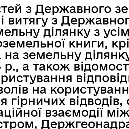
тей з Державного з
і витягу з Державно
мельну ділянку з усі
земельної книги, кр
а на земельну ділянк
13 р., а також відомо
ористування відповід
волів на користуван
ня гірничих відводів
ційної взаємодії м
стром, Держгеонадр