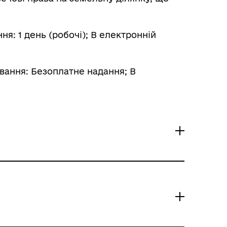
я: 1 день (робочі); В електронній
вання: Безоплатне надання; В
евого самоврядування