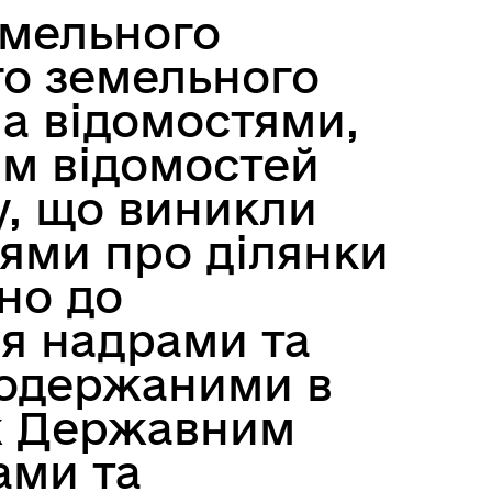
емельного
го земельного
ма відомостями,
ім відомостей
у, що виникли
стями про ділянки
но до
ня надрами та
, одержаними в
іж Державним
ами та