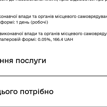
онавчої влади та органів місцевого самоврядуванн
 формі: 1 день (робочі)
виконавчої влади та органів місцевого самовряду
паперовій формі: 0.05%, 166.4 UAH
ання послуги
 виконавчої влади та органів місц
цього потрібно
ння / 0 UAH /