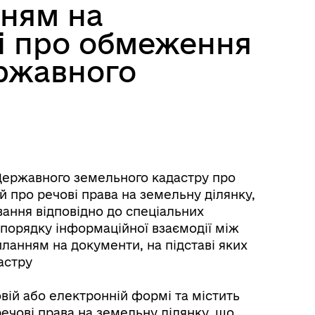
нням на
ті про обмеження
ержавного
Державного земельного кадастру про
 про речові права на земельну ділянку,
ування відповідно до спеціальних
 порядку інформаційної взаємодії між
анням на документи, на підставі яких
астру
вій або електронній формі та містить
речові права на земельну ділянку, що