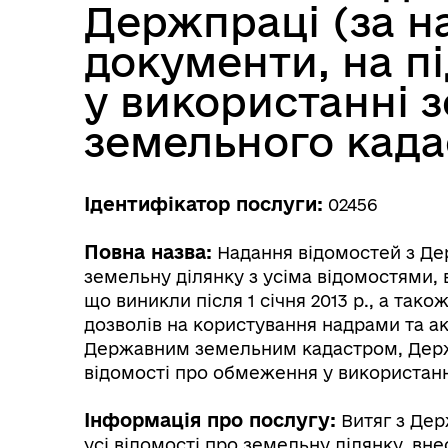
Держпраці (за н
документи, на п
у використанні 
земельного када
Ідентифікатор послуги:
02456
Повна назва:
Надання відомостей з Де
земельну ділянку з усіма відомостями, 
що виникли після 1 січня 2013 р., а так
дозволів на користування надрами та ак
Державним земельним кадастром, Держге
відомості про обмеження у використан
Інформація про послугу:
Витяг з Дер
усі відомості про земельну ділянку, вн