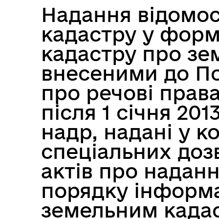
Надання відомос
кадастру у форм
кадастру про зе
внесеними до По
про речові прав
після 1 січня 20
надр, надані у к
спеціальних доз
актів про надан
порядку інформа
земельним када