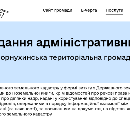
Сайт громади
Е-черга
Послуги
дання адміністративн
орнухинська територіальна грома
вного земельного кадастру у формі витягу з Державного зем
и до Поземельної книги, крім відомостей про речові права н
и про ділянки надр, надані у користування відповідно до спе
 відводів, одержаними в порядку інформаційної взаємодії м
і (за наявності), та посиланням на документи, на підставі 
ого земельного кадастру