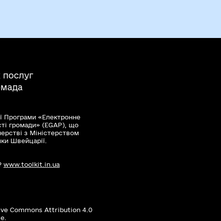
 послуг
омада
ї Програми «Електронне
сті громади» (EGAP), що
нерстві з Міністерством
мки Швейцарії.
?
www.toolkit.in.ua
ive Commons Attribution 4.0
е.