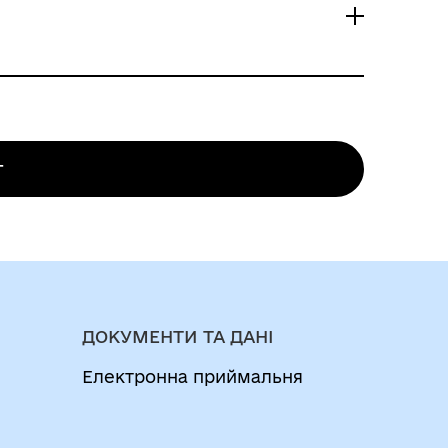
достовірні відомості або подані
із земель державної та комунальної
г
ри поданні заяви пред’являється
Законом України «Про Єдиний державний
ь особу чи її спеціальний статус».
 поділ та об’єднання таких ділянок
діл та об’єднання таких ділянок
ДОКУМЕНТИ ТА ДАНІ
Електронна приймальня