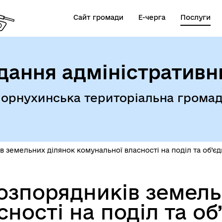
Сайт громади
Е-черга
Послуги
дання адміністративн
орнухинська територіальна грома
 земельних ділянок комунальної власності на поділ та об’єд
озпорядників земель
ності на поділ та об