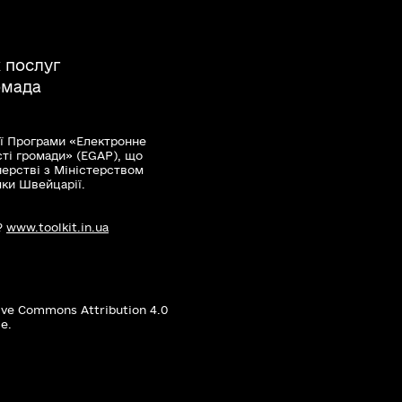
 послуг
омада
ї Програми «Електронне
сті громади» (EGAP), що
нерстві з Міністерством
мки Швейцарії.
?
www.toolkit.in.ua
ive Commons Attribution 4.0
е.