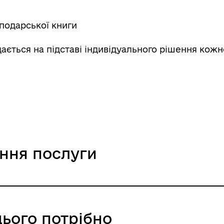
подарської книги
ається на підставі індивідуального рішення кожн
ання послуги
цього потрібно
ння / 0 UAH /