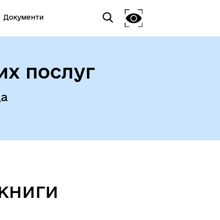
Документи
их послуг
да
 книги