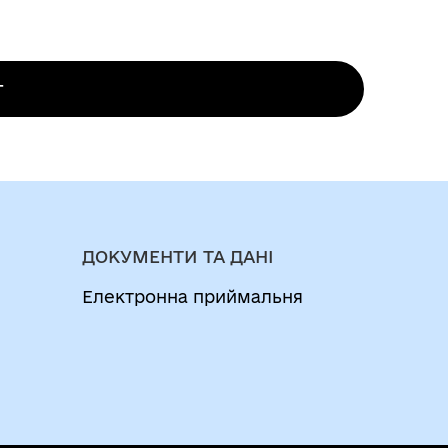
иска видається на вимогу громадянина
 стаття 31
обліку в сільських, селищних та міських
г
ДОКУМЕНТИ ТА ДАНІ
Електронна приймальня