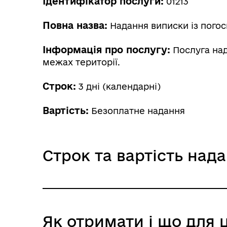
Ідентифікатор послуги:
01213
Повна назва:
Надання виписки із погос
Інформація про послугу:
Послуга над
межах території.
Строк:
3 дні (календарні)
Вартість:
Безоплатне надання
Строк та вартість над
Звичайне надання
Як отримати і що для 
Адміністративний збір: Безоплатне нада