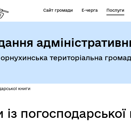
Сайт громади
Е-черга
Послуги
дання адміністративн
орнухинська територіальна грома
дарської книги
 із погосподарської