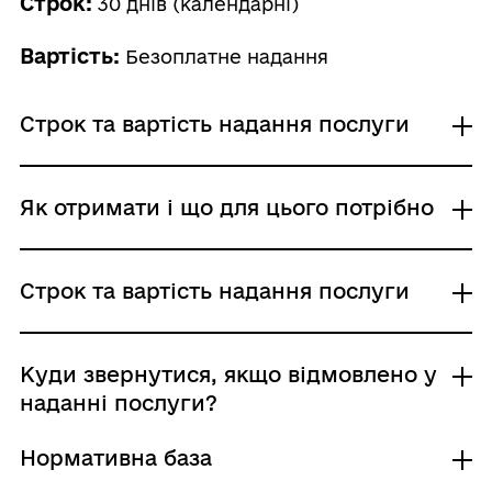
Строк:
30 днів (календарні)
Вартість:
Безоплатне надання
Строк та вартість надання послуги
Звичайне надання
Як отримати і що для цього потрібно
Адміністративний збір: Безоплатне надання /
0 UAH /
Строк надання: 30 днів (календарні)
Де отримати
Строк та вартість надання послуги
Територіальні органи Державної служби з
питань геодезії, картографії та кадастру
Центр надання адміністративних послуг
Звичайне надання
Куди звернутися, якщо відмовлено у
Адміністративний збір: Безоплатне надання /
наданні послуги?
Хто і як може подати заяву:
0 UAH /
заявник: письмово; особисто, поштою
Строк надання: 30 днів (календарні)
Нормативна база
представник заявника: письмово; особисто,
Підстави для відмови у наданні послуги: