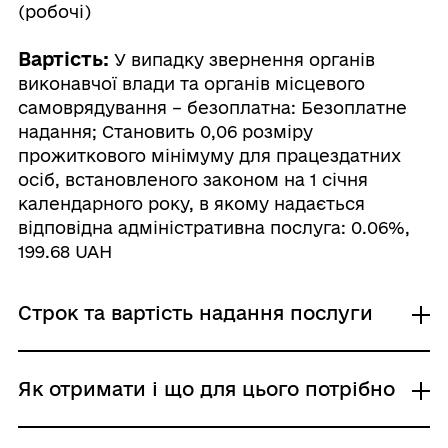
(робочі)
Вартість:
У випадку звернення органів
виконавчої влади та органів місцевого
самоврядування – безоплатна: Безоплатне
надання; Становить 0,06 розміру
прожиткового мінімуму для працездатних
осіб, встановленого законом на 1 січня
календарного року, в якому надається
відповідна адміністративна послуга: 0.06%,
199.68 UAH
Строк та вартість надання послуги
У випадку звернення органів
Як отримати і що для цього потрібно
виконавчої влади та органів місцевого
самоврядування – безоплатна