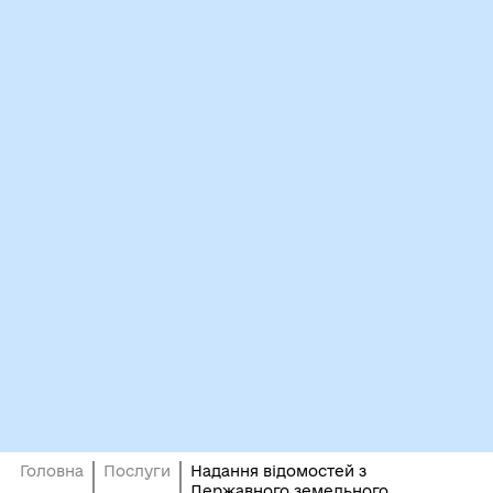
Головна
Послуги
Надання відомостей з
Державного земельного