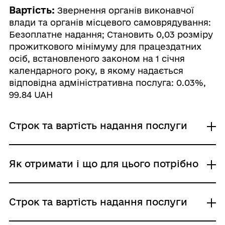
Вартість:
Звернення органів виконавчої
влади та органів місцевого самоврядування:
Безоплатне надання; Становить 0,03 розміру
прожиткового мінімуму для працездатних
осіб, встановленого законом на 1 січня
календарного року, в якому надається
відповідна адміністративна послуга: 0.03%,
99.84 UAH
Строк та вартість надання послуги
Звернення органів виконавчої влади та
Як отримати і що для цього потрібно
органів місцевого самоврядування
Адміністративний збір: Безоплатне надання /
0 UAH /
Де отримати
Строк та вартість надання послуги
Строк надання: 10 днів (робочі)
Державна служба України з питань геодезії,