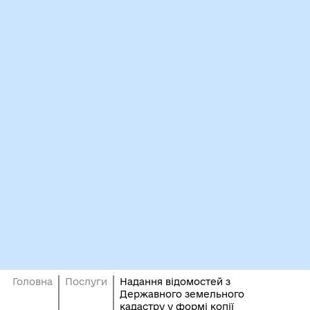
Головна
Послуги
Надання відомостей з
Державного земельного
кадастру у формі копії