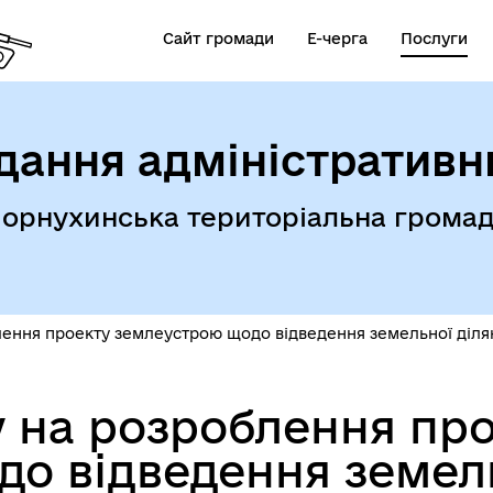
Сайт громади
Е-черга
Послуги
дання адміністративн
орнухинська територіальна грома
ення проекту землеустрою щодо відведення земельної ділянк
 на розроблення пр
о відведення земель