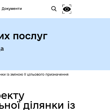
Документи
их послуг
да
и із зміною її цільового призначення
оекту
ної ділянки із