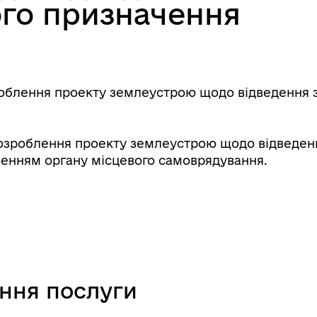
ого призначення
блення проекту землеустрою щодо відведення зем
озроблення проекту землеустрою щодо відведення
шенням органу місцевого самоврядування.
ання послуги