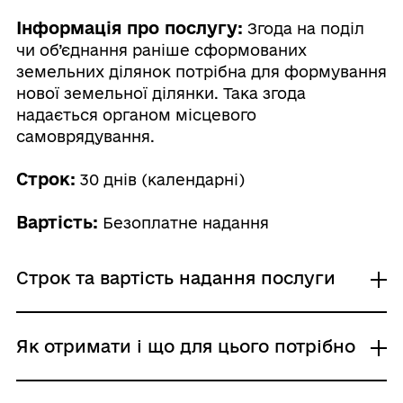
Інформація про послугу:
Згода на поділ
чи об’єднання раніше сформованих
земельних ділянок потрібна для формування
нової земельної ділянки. Така згода
надається органом місцевого
самоврядування.
Строк:
30 днів (календарні)
Вартість:
Безоплатне надання
Строк та вартість надання послуги
Звичайне надання
Як отримати і що для цього потрібно
Адміністративний збір: Безоплатне надання /
0 UAH /