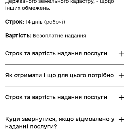
Державного земельного кадастру, - щодо
інших обмежень.
Строк:
14 днів (робочі)
Вартість:
Безоплатне надання
Строк та вартість надання послуги
Звичайне надання
Як отримати і що для цього потрібно
Адміністративний збір: Безоплатне надання /
0 UAH /
Строк надання: 14 днів (робочі)
Де отримати
Строк та вартість надання послуги
Територіальні органи Державної служби з
питань геодезії, картографії та кадастру
Центр надання адміністративних послуг
Звичайне надання
Куди звернутися, якщо відмовлено у
Адміністративний збір: Безоплатне надання /
наданні послуги?