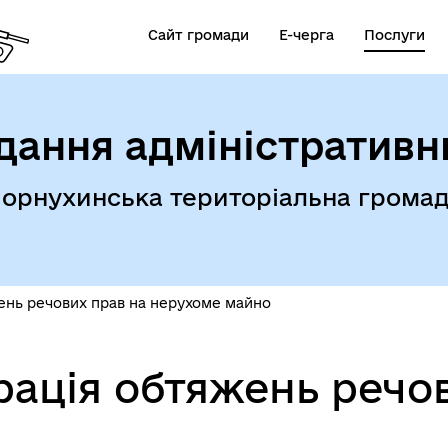
Сайт громади
Е-черга
Послуги
дання адміністративн
орнухинська територіальна грома
ень речових прав на нерухоме майно
ація обтяжень речов