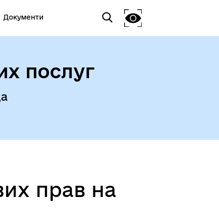
Документи
их послуг
да
их прав на