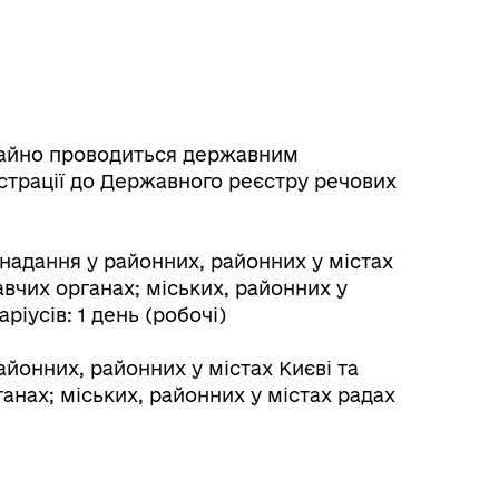
майно проводиться державним
трації до Державного реєстру речових
.
надання у районних, районних у містах
авчих органах; міських, районних у
ріусів: 1 день (робочі)
йонних, районних у містах Києві та
анах; міських, районних у містах радах