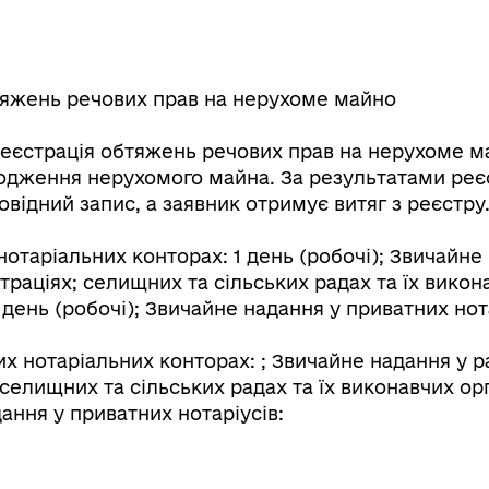
яжень речових прав на нерухоме майно
еєстрація обтяжень речових прав на нерухоме 
одження нерухомого майна. За результатами реєс
відний запис, а заявник отримує витяг з реєстру
таріальних конторах: 1 день (робочі); Звичайне 
траціях; селищних та сільських радах та їх викон
 день (робочі); Звичайне надання у приватних нота
 нотаріальних конторах: ; Звичайне надання у ра
селищних та сільських радах та їх виконавчих орг
дання у приватних нотаріусів: