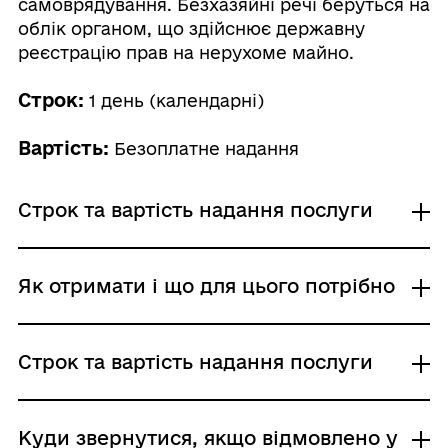
самоврядування. Безхазяйні речі беруться на
облік органом, що здійснює державну
реєстрацію прав на нерухоме майно.
Строк:
1 день (календарні)
Вартість:
Безоплатне надання
Строк та вартість надання послуги
Звичайне надання
Як отримати і що для цього потрібно
Адміністративний збір: Безоплатне надання /
0 UAH /
Строк надання: 1 день (календарні)
Де отримати
Строк та вартість надання послуги
Районні, районні у містах Києві та
Севастополі державні адміністрації
Виконавчі комітети сільських, селищних,
Звичайне надання
Куди звернутися, якщо відмовлено у